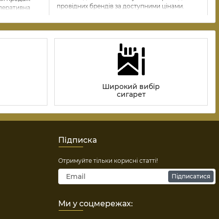
провідних брендів за доступними цінами.
оперативна
ії від
Широкий вибір
сигарет
Підписка
Отримуйте тільки корисні статті!
Підписатися
Ми у соцмережах: