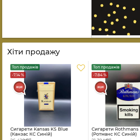
Хіти продажу
Топ продажів
Топ продажів
-7.14 %
-7.84 %
Сигарети Kansas KS Blue
Сигарети Rothmans 
(Канзас КС Синій)
(Ротманс КС Синій)