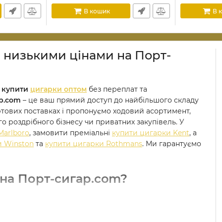
В кошик
В 
 низькими цінами на Порт-
о
купити
цигарки оптом
без переплат та
р.com
– це ваш прямий доступ до найбільшого складу
уртових поставках і пропонуємо ходовий асортимент,
 роздрібного бізнесу чи приватних закупівель. У
Marlboro
, замовити преміальні
купити цигарки Kent
, а
и Winston
та
купити цигарки Rothmans
. Ми гарантуємо
 на Порт-сигар.com?
 цін. Ми ламаємо звичні схеми перекупів і пропонуємо
складських залишків. Обираючи нас, ви отримуєте: