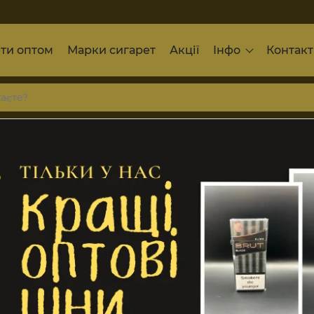
ти оптом
Марки сигарет
Акції
Інфо
Контак