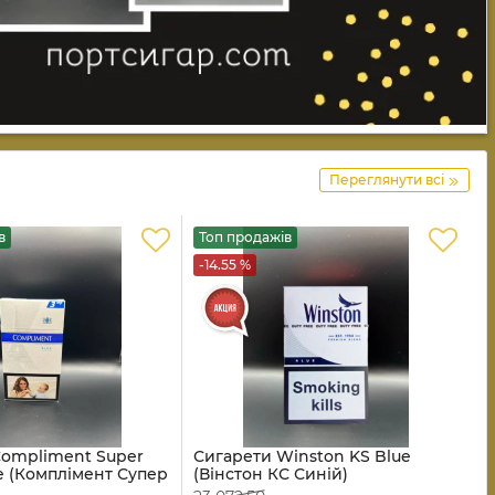
Переглянути всі
в
Топ продажів
-14.55 %
Compliment Super
Сигарети Winston KS Blue
ue (Комплімент Супер
(Вінстон КС Синій)
ій)