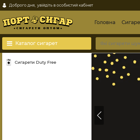
Доброго дня,
увійдіть в особистий кабінет
Головна
Сигаре
Каталог сигарет
Сигарети Duty Free