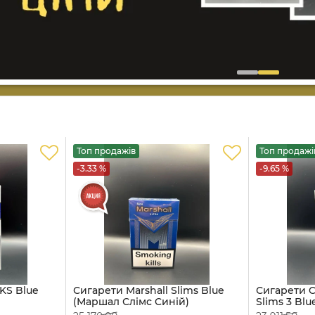
Топ продажів
Топ продажі
-3.33 %
-9.65 %
KS Blue
Сигарети Marshall Slims Blue
Сигарети 
(Маршал Слімс Cиній)
Slims 3 Bl
Слімс 3 Син