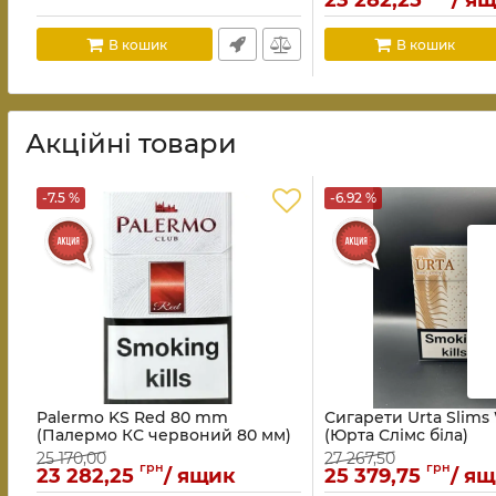
23 282,25
/ я
В кошик
В кошик
Акційні товари
-7.5 %
-6.92 %
Palermo KS Red 80 mm
Сигарети Urta Slims
(Палермо КС червоний 80 мм)
(Юрта Слімс біла)
25 170,00
27 267,50
грн
грн
23 282,25
/ ящик
25 379,75
/ я