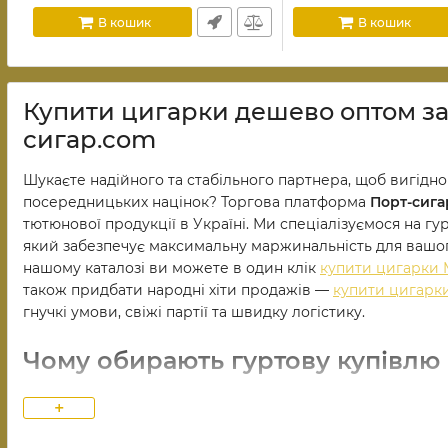
В кошик
В кошик
Купити цигарки дешево оптом за
сигар.com
Шукаєте надійного та стабільного партнера, щоб вигідн
посередницьких націнок? Торгова платформа
Порт-сига
тютюнової продукції в Україні. Ми спеціалізуємося на г
який забезпечує максимальну маржинальність для вашого
нашому каталозі ви можете в один клік
купити цигарки 
також придбати народні хіти продажів —
купити цигарк
гнучкі умови, свіжі партії та швидку логістику.
Чому обирають гуртову купівлю
+
Сучасний тютюновий ринок вимагає швидкості та чесних
клієнтам замовити
фабричні цигарки
безпосередньо зі 