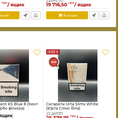
23 072,50
грн
грн
5
/ ящик
19 716,50
/ ящик
кошик
В кошик
-6.92 %
ent KS Blue 8 (Кент
Сигарети Urta Slims White
урбо фільтра)
(Юрта Слімс біла)
27 267,50
 ящик
грн