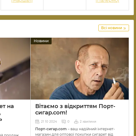
(Маршал)
(Палермо)
Всі новини
Новини
ет на
Вітаємо з відкриттям Порт-
,
сигар.com!
ь
21 10 2024
0
2 хвилини
Порт-сигар.com
– ваш надійний інтернет-
магазин для оптової покупки сигарет від
ий продаж