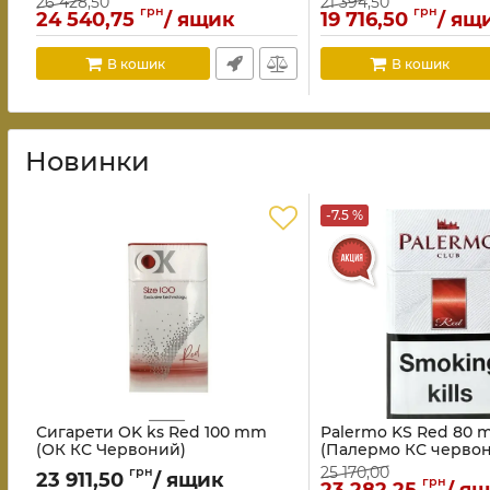
26 428,50
21 394,50
грн
грн
24 540,75
/ ящик
19 716,50
/ ящ
В кошик
В кошик
Новинки
-7.5 %
Сигарети OK ks Red 100 mm
Palermo KS Red 80
(ОК КС Червоний)
(Палермо КС червон
25 170,00
грн
23 911,50
/ ящик
грн