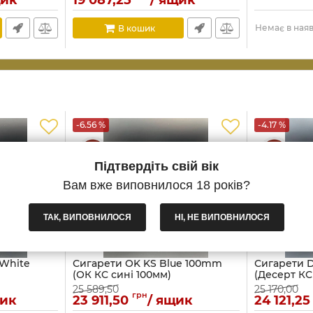
щик
19 087,25
/ ящик
Немає в наяв
В кошик
-6.56 %
-4.17 %
Підтвердіть свій вік
Вам вже виповнилося 18 років?
ТАК, ВИПОВНИЛОСЯ
НІ, НЕ ВИПОВНИЛОСЯ
 White
Сигарети OK KS Blue 100mm
Сигарети D
(ОК КC сині 100мм)
(Десерт КС
25 589,50
25 170,00
грн
щик
23 911,50
/ ящик
24 121,25