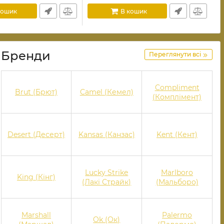
кошик
В кошик
Бренди
Переглянути всі
Compliment
Brut (Брют)
Camel (Кемел)
(Комплімент)
Desert (Десерт)
Kansas (Канзас)
Kent (Кент)
Lucky Strike
Marlboro
King (Кінг)
(Лакі Страйк)
(Мальборо)
Marshall
Palermo
Ok (Ок)