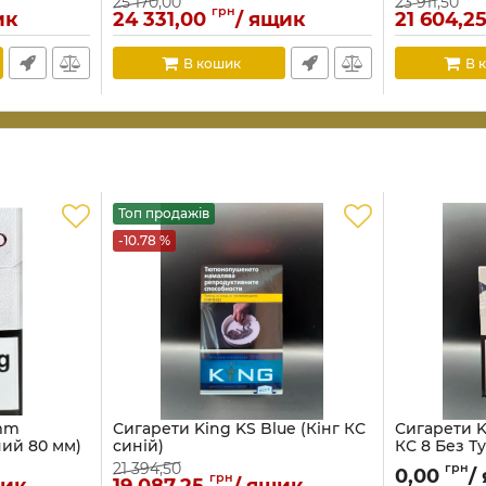
25 170,00
23 911,50
грн
ик
24 331,00
/ ящик
21 604,2
В кошик
В 
Топ продажів
-10.78 %
 mm
Сигарети King KS Blue (Кінг КС
Сигарети K
ий 80 мм)
синій)
КС 8 Без Т
21 394,50
грн
0,00
/
грн