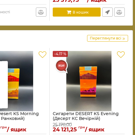
25 379,75
/ ящик
ності
В кошик
Переглянути всі
-4.17 %
esert KS Morning
Сигарети DESERT KS Evening
 Ранковий)
(Десерт КС Вечірній)
25 170,00
грн
грн
/ ящик
24 121,25
/ ящик