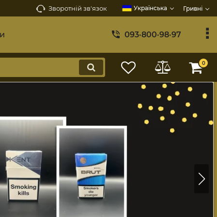
Зворотній зв'язок
Українська
Гривні
ти
093·800·98·97
0