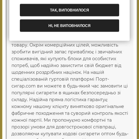
аромат і приємний м'який присмак під час
ТАК, ВИПОВНИЛОСЯ
куріння. Продукція бренду має бездоганну
репутацію та стабільну затребуваність серед
покупців, тому вона є обов'язковою позицією в
НІ, НЕ ВИПОВНИЛОСЯ
асортименті тютюнових кіосків, магазинів та
великих роздрібних точок для швидкого обігу
товару. Окрім комерційних цілей, можливість
зробити вигідний запас приваблює і звичайних
споживачів, які купують блоки для особистих
потреб, щоб надійно захистити свій бюджет від
щоденних роздрібних націнок. На нашій
спеціалізованій гуртовій платформі Порт-
сигар.com ви можете в будь-який час замовити ці
популярні сигарети в ящиках безпосередньо зі
складу. Надійна пряма логістика гарантує
кожному нашому клієнту винятково оригінальне
фабричне походження та суворий контроль якості
кожної партії. Ми пропонуємо комфортні та
прозорі умови для довгострокової співпраці,
дозволяючи купувати ходові сигарети оптом будь-