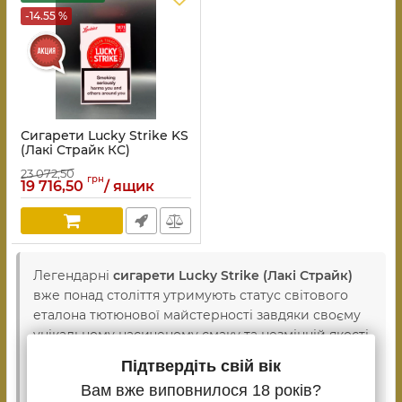
-14.55 %
Сигарети Lucky Strike KS
(Лакі Страйк КС)
23 072,50
грн
19 716,50
/ ящик
Легендарні
сигарети Lucky Strike (Лакі Страйк)
вже понад століття утримують статус світового
еталона тютюнової майстерності завдяки своєму
унікальному насиченому смаку та незмінній якості.
Головний секрет успіху цієї марки полягає у
Підтвердіть свій вік
фірмовій технології обсмажування добірних
Вам вже виповнилося 18 років?
сортів тютюну, що дарує впізнаваний глибокий