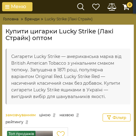
0
Меню
Головна
Бренди
Lucky Strike (Лакі Страйк)
Купити цигарки Lucky Strike (Лакі
Страйк) оптом
Сигарети Lucky Strike — американська марка від
British American Tobacco з унікальним смаком
тютюну. Запущена в 1871 році, популярна
варіантом Original Red. Lucky Strike Red —
насичений класичний смак без добавок. Купити
сигарети Lucky Strike ящиками в Україні —
вигідний вибір для шанувальників якості.
замовчуванням
ціною
назвою
Фільтр
рейтингу
Топ продажів