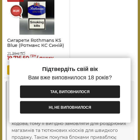
Сигарети Rothmans KS
Blue (Ротманс КС Синій)
21 394,50
грн
19 716,50
/ ящик
Підтвердіть свій вік
Вам вже виповнилося 18 років?
Відомі
сигарети Palermo (Палермо)
користуються
ТАК, ВИПОВНИЛОСЯ
великою популярністю завдяки гарному тютюну
та доступній вартості. Ця марка пропонує
НІ, НЕ ВИПОВНИЛОСЯ
покупцям насичений смак, класичну міцність та
високу якість фільтрації. Продукція бренду дуже
ходова, тому її вигідно замовляти для роздрібних
магазинів та тютюнових кіосків для швидкого
продажу. Також покупка блоками приваблює