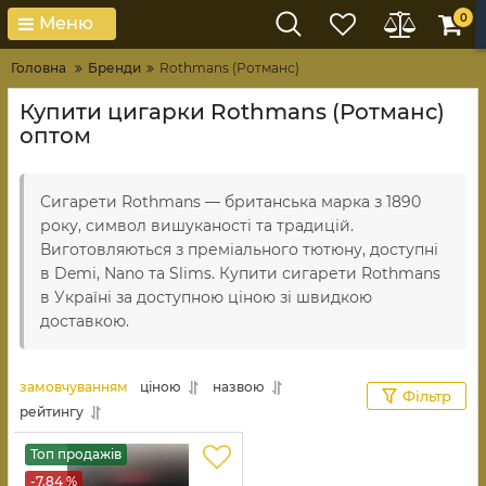
0
Меню
Головна
Бренди
Rothmans (Ротманс)
Купити цигарки Rothmans (Ротманс)
оптом
Сигарети Rothmans — британська марка з 1890
року, символ вишуканості та традицій.
Виготовляються з преміального тютюну, доступні
в Demi, Nano та Slims. Купити сигарети Rothmans
в Україні за доступною ціною зі швидкою
доставкою.
замовчуванням
ціною
назвою
Фільтр
рейтингу
Топ продажів
-7.84 %