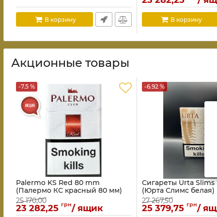
23 282,25
/ я
В корзину
В корзину
Акционные товары
-7.5 %
-6.92 %
Palermo KS Red 80 mm
Сигареты Urta Slims
(Палермо КС красный 80 мм)
(Юрта Слимс белая)
25 170,00
27 267,50
грн
грн
23 282,25
/ ящик
25 379,75
/ я