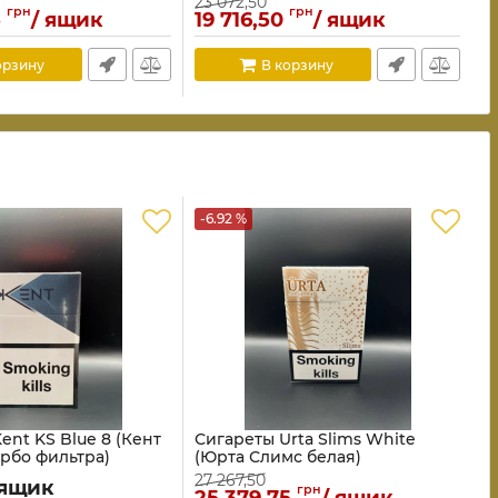
23 072,50
грн
грн
5
/ ящик
19 716,50
/ ящик
орзину
В корзину
-6.92 %
ent KS Blue 8 (Кент
Сигареты Urta Slims White
урбо фильтра)
(Юрта Слимс белая)
27 267,50
 ящик
грн