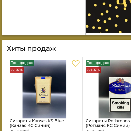
Хиты продаж
Топ продаж
Топ продаж
-7.14 %
-7.84 %
Сигареты Kansas KS Blue
Сигареты Rothmans 
(Канзас КС Синий)
(Ротманс КС Синий)