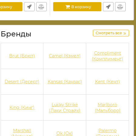
орзину
В корзину
Бренды
Смотреть все
Compliment
Brut (Брют)
Camel (Кэмел)
(Комплимент)
Desert (Десерт)
Kansas (Канзас)
Kent (Кент)
Lucky Strike
Marlboro
King (Кинг)
(Лаки Страйк)
(Мальборо)
Marshall
Palermo
Ok (Ок)