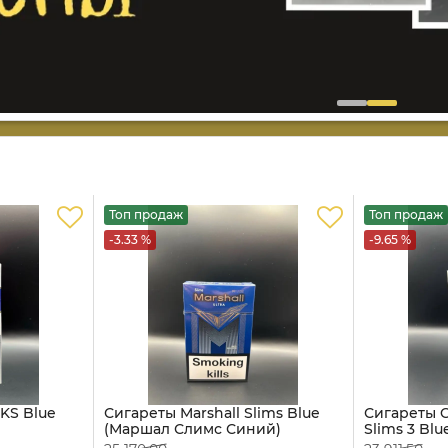
Топ продаж
Топ продаж
-3.33 %
-9.65 %
KS Blue
Сигареты Marshall Slims Blue
Сигареты 
(Маршал Слимс Синий)
Slims 3 Bl
Супер Сли