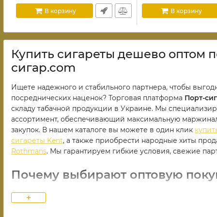
В корзину
В корзину
Купить сигареты дешево оптом п
сигар.com
Ищете надежного и стабильного партнера, чтобы выго
посреднических наценок? Торговая платформа
Порт-си
складу табачной продукции в Украине. Мы специализир
ассортимент, обеспечивающий максимальную маржиналь
закупок. В нашем каталоге вы можете в один клик
купит
сигареты Kent
, а также приобрести народные хиты про
Rothmans
. Мы гарантируем гибкие условия, свежие пар
Почему выбирают оптовую покуп
+
Современный табачный рынок требует скорости и чест
предлагаем клиентам заказывать
фабричные сигареты