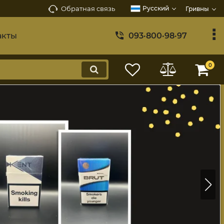
Обратная связь
Русский
Гривны
акты
093·800·98·97
0