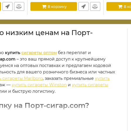
В корзину
В к
о низким ценам на Порт-
дно
купить
сигареты оптом
без переплат и
гар.com
– это ваш прямой доступ к крупнейшему
уемся на оптовых поставках и предлагаем ходовой
ность для вашего розничного бизнеса или частных
ь сигареты Marlboro
, заказать премиальные
купить
даж —
купить сигареты Winston
и
купить сигареты
тии и быструю логистику.
ку на Порт-сигар.com?
ных цен. Мы ломаем привычные схемы перекупщиков и
напрямую из складских остатков. Выбирая нас, вы