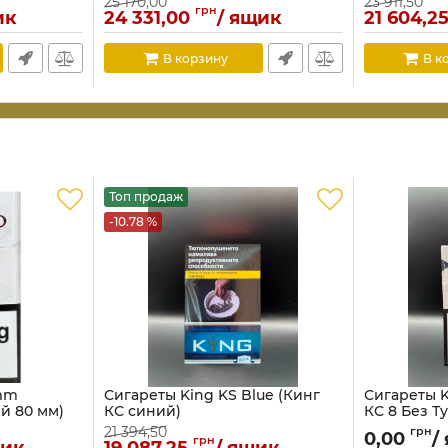
25 170,00
23 911,50
грн
ик
24 331,00
/ ящик
21 604,2
В корзину
В к
Топ продаж
-10.78 %
 mm
Сигареты King KS Blue (Кинг
Сигареты K
й 80 мм)
КС синий)
КС 8 Без Т
21 394,50
грн
0,00
/
грн