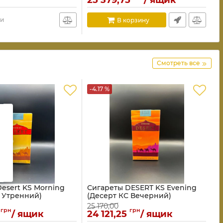
25 379,75
/ ящик
ии
В корзину
Смотреть все
-4.17 %
esert KS Morning
Сигареты DESERT KS Evening
 Утренний)
(Десерт КС Вечерний)
25 170,00
грн
грн
/ ящик
24 121,25
/ ящик