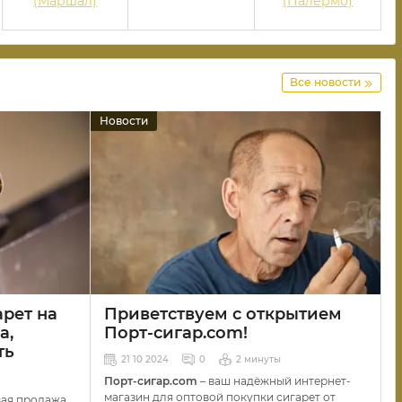
(Маршал)
(Палермо)
Все новости
Новости
арет на
Приветствуем с открытием
а,
Порт-сигар.com!
ть
21 10 2024
0
2 минуты
Порт-сигар.com
– ваш надёжный интернет-
магазин для оптовой покупки сигарет от
вая продажа