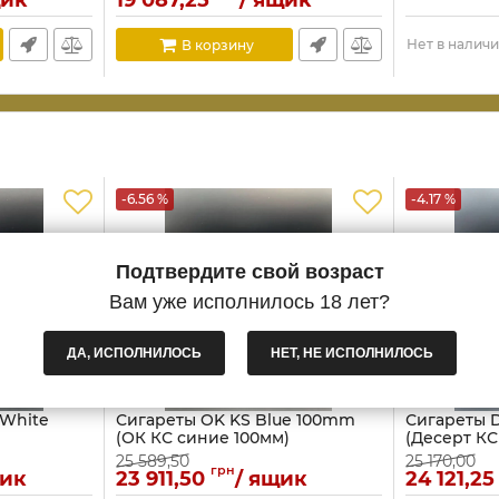
щик
19 087,25
/ ящик
Нет в налич
В корзину
-6.56 %
-4.17 %
Подтвердите свой возраст
Вам уже исполнилось 18 лет?
ДА, ИСПОЛНИЛОСЬ
НЕТ, НЕ ИСПОЛНИЛОСЬ
 White
Сигареты OK KS Blue 100mm
Сигареты D
(ОК КС синие 100мм)
(Десерт КС
25 589,50
25 170,00
грн
щик
23 911,50
/ ящик
24 121,25