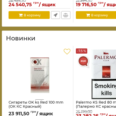
26 428,50
21 394,50
грн
грн
24 540,75
/ ящик
19 716,50
/ ящ
В корзину
В корзину
Новинки
-7.5 %
Сигареты OK ks Red 100 mm
Palermo KS Red 80
(ОК КС Красный)
(Палермо КС красны
25 170,00
грн
23 911,50
/ ящик
грн