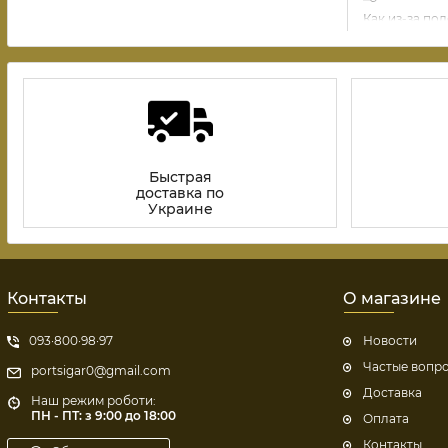
классического табака до современных компактных фор
Как из-за по
Brut
, европейские
сигареты King
, мягкие
сигареты Kent
2025 году оп
сигареты Winston
.
на «Порт-сиг
выгодной.
Для крупного опта и постоянных партнеров действует 
высококачественные
сигареты недорого
. Усиливайте 
Compliment
, оцените плотную набивку, которую имеют
сигареты Lucky Strike
или
сигареты Camel
. Для региона
Быстрая
Palermo
,
сигареты Kansas
, а также дефицитные
сигареты
доставка по
Украине
Присоединяйтесь к лидерам рын
Не теряйте время на поиски — оформляйте заказ прямо
Контакты
О магазине
и наслаждайтесь быстрой доставкой сигарет в любой р
здесь!
093·800·98·97
Новости
Частые вопр
portsigar0@gmail.com
Доставка
Наш режим роботи:
ПН - ПТ: з 9:00 до 18:00
Оплата
Контакты