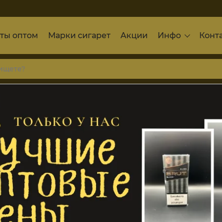
ты оптом
Марки сигарет
Акции
Инфо
Конт