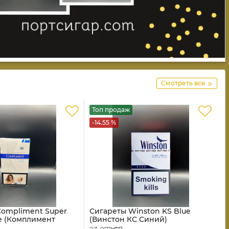
Смотреть все
Топ продаж
-14.55 %
Compliment Super
Сигареты Winston KS Blue
ue (Комплимент
(Винстон КС Синий)
мс 3 Синий)