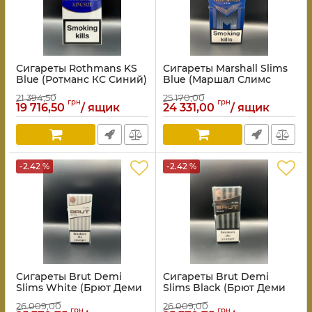
Сигареты Rothmans KS
Сигареты Marshall Slims
Blue (Ротманс КС Синий)
Blue (Маршал Слимс
Синий)
21 394,50
25 170,00
грн
грн
19 716,50
/ ящик
24 331,00
/ ящик
-2.42 %
-2.42 %
Сигареты Brut Demi
Сигареты Brut Demi
Slims White (Брют Деми
Slims Black (Брют Деми
Слимс Белый)
Слимс Черный)
26 009,00
26 009,00
грн
грн