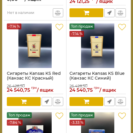
24 121,25
/ ящик
Нет в наличии
-7.14 %
Топ продаж
-7.14 %
Сигареты Kansas KS Red
Сигареты Kansas KS Blue
(Канзас КС Красный)
(Канзас КС Синий)
26 428,50
26 428,50
грн
грн
24 540,75
/ ящик
24 540,75
/ ящик
Топ продаж
Топ продаж
-7.84 %
-3.33 %