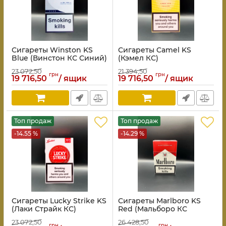
Сигареты Winston KS
Сигареты Camel KS
Blue (Винстон КС Синий)
(Кэмел КС)
23 072,50
21 394,50
грн
грн
19 716,50
/ ящик
19 716,50
/ ящик
Топ продаж
Топ продаж
-14.55 %
-14.29 %
Сигареты Lucky Strike KS
Сигареты Marlboro KS
(Лаки Страйк КС)
Red (Мальборо КС
Красное золотое кольцо)
23 072,50
26 428,50
грн
грн