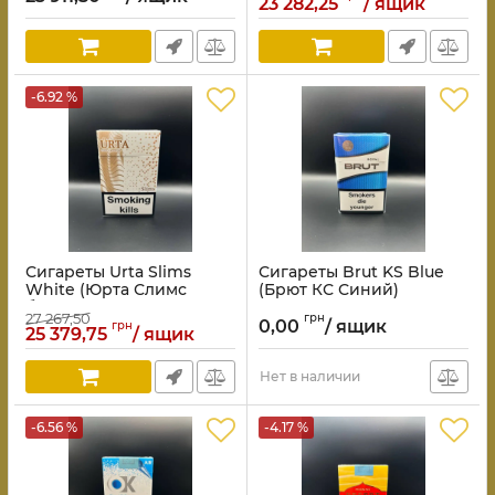
23 282,25
/ ящик
-6.92 %
Сигареты Urta Slims
Сигареты Brut KS Blue
White (Юрта Слимс
(Брют КС Синий)
белая)
27 267,50
грн
0,00
/ ящик
грн
25 379,75
/ ящик
Нет в наличии
-6.56 %
-4.17 %