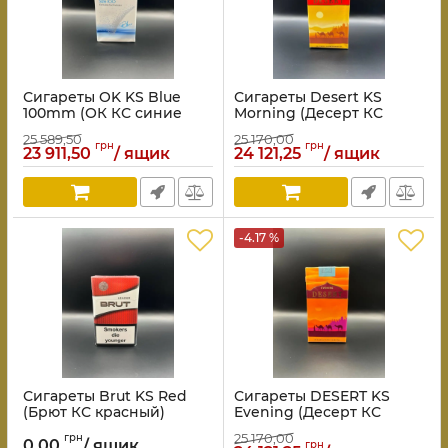
Сигареты OK KS Blue
Сигареты Desert KS
100mm (ОК КС синие
Morning (Десерт КС
100мм)
Утренний)
25 589,50
25 170,00
грн
грн
23 911,50
/ ящик
24 121,25
/ ящик
-4.17 %
Сигареты Brut KS Red
Сигареты DESERT KS
(Брют КС красный)
Evening (Десерт КС
Вечерний)
25 170,00
грн
0,00
/ ящик
грн