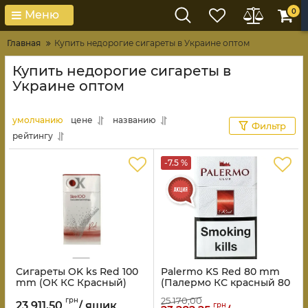
0
Меню
Главная
Купить недорогие сигареты в Украине оптом
Купить недорогие сигареты в
Украине оптом
умолчанию
цене
названию
Фильтр
рейтингу
-7.5 %
Сигареты OK ks Red 100
Palermo KS Red 80 mm
mm (ОК КС Красный)
(Палермо КС красный 80
мм)
25 170,00
грн
23 911,50
/ ящик
грн