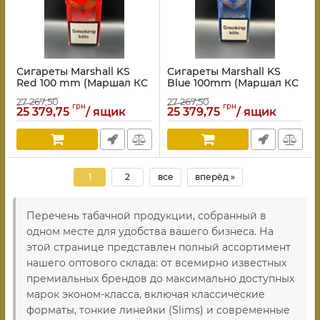
Сигареты Marshall KS
Сигареты Marshall KS
Red 100 mm (Маршал КС
Blue 100mm (Маршал КС
Красный 100мм)
Синий 100мм)
27 267,50
27 267,50
грн
грн
25 379,75
/ ящик
25 379,75
/ ящик
1
2
все
вперёд »
Перечень табачной продукции, собранный в
одном месте для удобства вашего бизнеса. На
этой странице представлен полный ассортимент
нашего оптового склада: от всемирно известных
премиальных брендов до максимально доступных
марок эконом-класса, включая классические
форматы, тонкие линейки (Slims) и современные