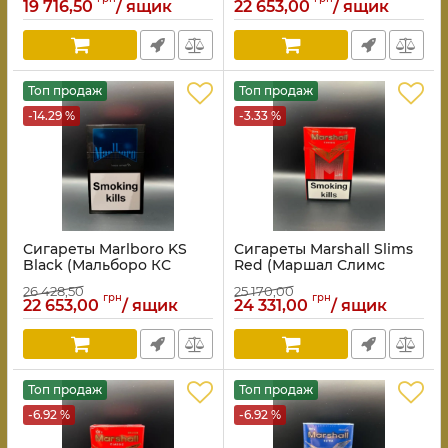
19 716,50
/ ящик
22 653,00
/ ящик
Топ продаж
Топ продаж
-14.29 %
-3.33 %
Сигареты Marlboro KS
Сигареты Marshall Slims
Black (Мальборо КС
Red (Маршал Слимс
Черный)
Красный)
26 428,50
25 170,00
грн
грн
22 653,00
/ ящик
24 331,00
/ ящик
Топ продаж
Топ продаж
-6.92 %
-6.92 %